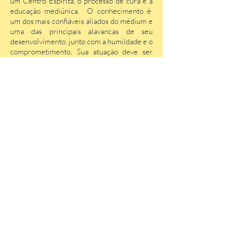
um Centro Espírita, o processo de cura e a
educação mediúnica. O conhecimento é
um dos mais confiáveis aliados do médium e
uma das principais alavancas de seu
desenvolvimento, junto com a humildade e o
comprometimento. Sua atuação deve ser
consciente e, além da fé, deve também
passar pelo crivo da razão, no equilíbrio da
fé raciocinada.
Baixar Curso Parte I (pdf)
"A mediunidade em nenhum momento é
sinal de desenvolvimento espiritual ou
moral. Trata-se de uma latente
característica sensitiva (tal como os demais
sentidos humanos) comum a todos."
"A mediunidade é uma excelente
ferramenta a serviço do bem."
"A mediunidade deve ser exercida de forma
gratuita (dai de graça o que recebeste de
graça)."