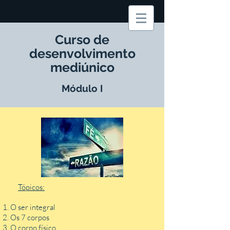
Curso de
desenvolvimento
mediúnico
Módulo I
Tópicos:
O ser integral
Os 7 corpos
O corpo físico